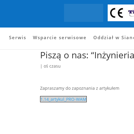
Start
Oferta
Aktualności
Galeria
Pew
Serwis
Wsparcie serwisowe
Oddział w Sia
Piszą o nas: “Inżynie
|
oś czasu
Zapraszamy do zapoznania z artykułem
1.14_artykul_PRO-WAM