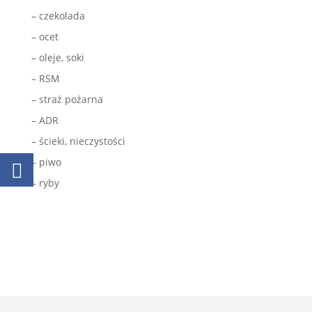
– czekolada
– ocet
– oleje, soki
– RSM
– straż pożarna
– ADR
– ścieki, nieczystości
– piwo
– ryby