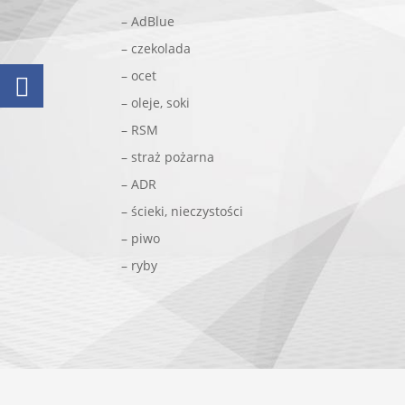
– AdBlue
– czekolada
– ocet
– oleje, soki
– RSM
– straż pożarna
– ADR
– ścieki, nieczystości
– piwo
– ryby