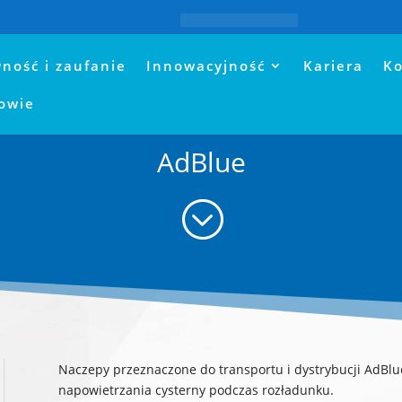
+48 (94) 
ność i zaufanie
Innowacyjność
Kariera
Ko
nowie
AdBlue
;
Naczepy przeznaczone do transportu i dystrybucji AdB
napowietrzania cysterny podczas rozładunku.