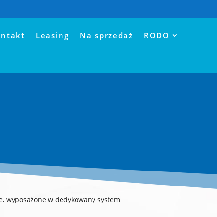
345 46 30
sekretariat@pro-wam.pl
ntakt
Leasing
Na sprzedaż
RODO
lue, wyposażone w dedykowany system