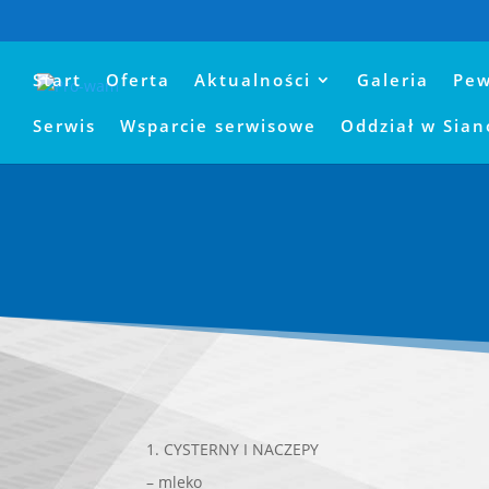
Start
Oferta
Aktualności
Galeria
Pew
Serwis
Wsparcie serwisowe
Oddział w Sia
1. CYSTERNY I NACZEPY
– mleko