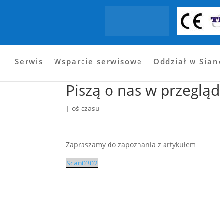
Start
Oferta
Aktualności
Galeria
Pew
Serwis
Wsparcie serwisowe
Oddział w Sia
Piszą o nas w przeglą
|
oś czasu
Zapraszamy do zapoznania z artykułem
Scan0302