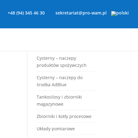
+48 (94) 345 46 30
sekretariat@pro-wam.pl
ntakt
Leasing
Na sprzedaż
RODO
Cysterny – naczepy
produktów spożywczych
Cysterny – naczepy do
środka AdBlue
Tankosilosy i zbiorniki
magazynowe
Zbiorniki i kotły procesowe
Układy pomiarowe