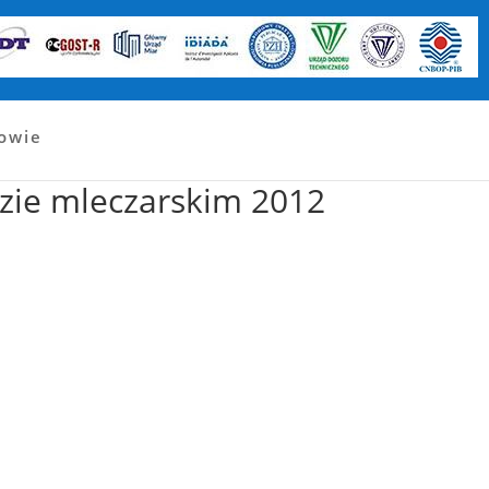
ność i zaufanie
Innowacyjność
Kariera
Ko
nowie
dzie mleczarskim 2012